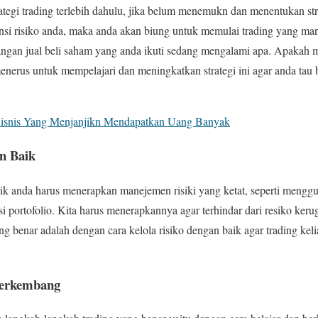
egi trading terlebih dahulu, jika belum menemukn dan menentukan stra
ensi risiko anda, maka anda akan biung untuk memulai trading yang ma
gangan jual beli saham yang anda ikuti sedang mengalami apa. Apakah 
menerus untuk mempelajari dan meningkatkan strategi ini agar anda tau 
isnis Yang Menjanjikn Mendapatkan Uang Banyak
an Baik
aik anda harus menerapkan manejemen risiki yang ketat, seperti mengg
si portofolio. Kita harus menerapkannya agar terhindar dari resiko kerug
g benar adalah dengan cara kelola risiko dengan baik agar trading kel
Berkembang