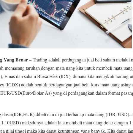
g Yang Benar
– Trading adalah perdagangan jual beli saham melalui 
dalah memasang taruhan dengan mata uang kita untuk membeli mata uang 
), Emas dan saham Bursa Efek (IDX), dimana kita mengikuti trading 
ex (ICDX) adalah bentuk perdagangan jual beli kurs mata uang asing s
ti EUR/USD(Euro/Dolar As) yang di perdagangkan dalam format pasanga
g dasar(IDR,EUR) dibeli dan di jual terhadap mata uang (IDR, USD).
 1.10USD) maksdunya adalah kita membeli mata uang dolar dengan 1 
arga nilai tinggi maka kita dapat keuntungan yang banyak. Kita dapat l