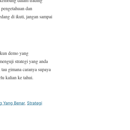
erkembang dalam trading
s pengetahuan dan
dang di ikuti, jangan sampai
 akun demo yang
enguji strategi yang anda
a tau gimana caranya supaya
lu kalian ke tahui.
g Yang Benar
,
Strategi