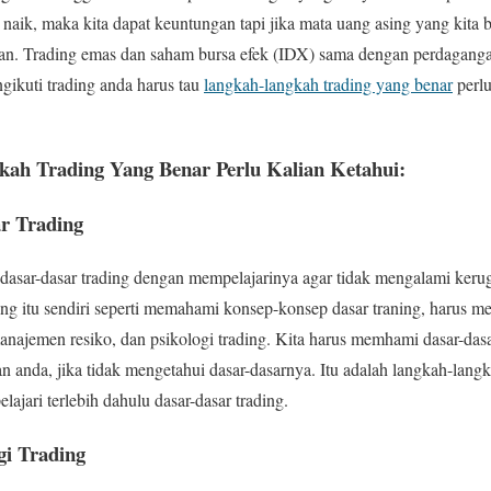
 naik, maka kita dapat keuntungan tapi jika mata uang asing yang kita be
an. Trading emas dan saham bursa efek (IDX) sama dengan perdagangan
gikuti trading anda harus tau
langkah-langkah trading yang benar
perlu
kah Trading Yang Benar Perlu Kalian Ketahui:
ar Trading
u dasar-dasar trading dengan mempelajarinya agar tidak mengalami keru
ng itu sendiri seperti memahami konsep-konsep dasar traning, harus me
najemen resiko, dan psikologi trading. Kita harus memhami dasar-dasar
an anda, jika tidak mengetahui dasar-dasarnya. Itu adalah langkah-lang
ajari terlebih dahulu dasar-dasar trading.
gi Trading