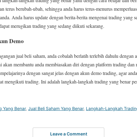
 langkah-langkah trading yang benar yaitu dengan cara belajar dan b
gan terus berubah-ubah, sehingga anda harus terus-menurus memperlua
anda. Anda harus update dengan berita-berita mengenai trading yang se
 dapat merugikan trading yang sedang diikuti sekarang.
Akun Demo
gangan jual beli saham, anda cobalah berlatih terlebih dahulu dengan
ni akan membantu anda membiasakan diri dengan platform trading dan m
empelajarinya dengan sangat jelas dengan akun demo trading, agar and
t mengikuti trading. Ini adalah langkah-langkah trading yang benar per
g Yang Benar
,
Jual Beli Saham Yang Benar
,
Langkah-Langkah Tradin
Leave a Comment