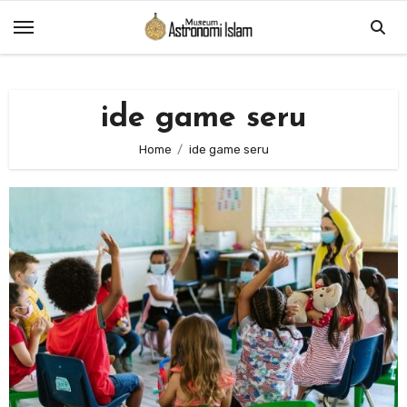
Skip
to
content
ide game seru
Home
ide game seru