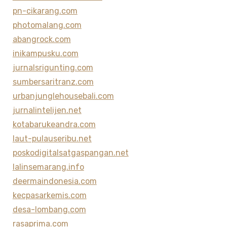
pn-cikarang.com
photomalang.com
abangrock.com
inikampusku.com
jurnalsrigunting.com
sumbersaritranz.com
urbanjunglehousebali.com
jurnalintelijen.net
kotabarukeandra.com
laut-pulauseribu.net
poskodigitalsatgaspangan.net
lalinsemarang.info
deermaindonesia.com
kecpasarkemis.com
desa-lombang.com
rasaprima.com