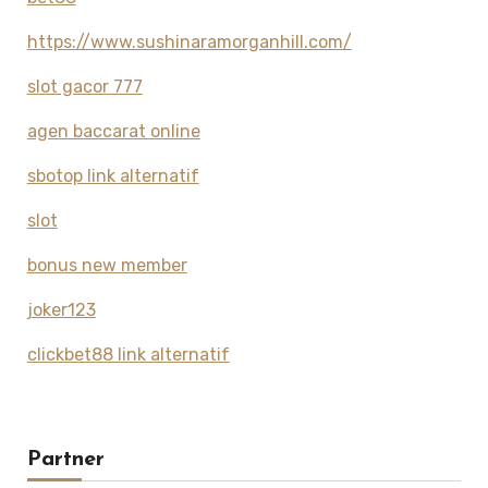
https://www.sushinaramorganhill.com/
slot gacor 777
agen baccarat online
sbotop link alternatif
slot
bonus new member
joker123
clickbet88 link alternatif
Partner