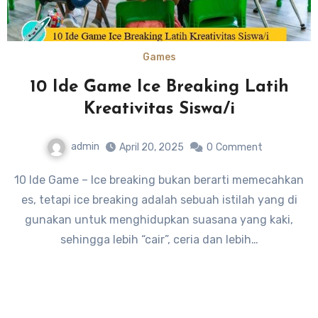
Games
10 Ide Game Ice Breaking Latih
Kreativitas Siswa/i
admin
April 20, 2025
0
Comment
10 Ide Game – Ice breaking bukan berarti memecahkan
es, tetapi ice breaking adalah sebuah istilah yang di
gunakan untuk menghidupkan suasana yang kaki,
sehingga lebih “cair”, ceria dan lebih…