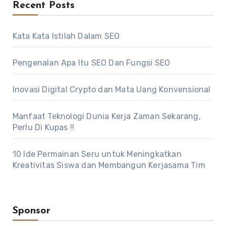
Recent Posts
Kata Kata Istilah Dalam SEO
Pengenalan Apa Itu SEO Dan Fungsi SEO
Inovasi Digital Crypto dan Mata Uang Konvensional
Manfaat Teknologi Dunia Kerja Zaman Sekarang,
Perlu Di Kupas !!
10 Ide Permainan Seru untuk Meningkatkan
Kreativitas Siswa dan Membangun Kerjasama Tim
Sponsor