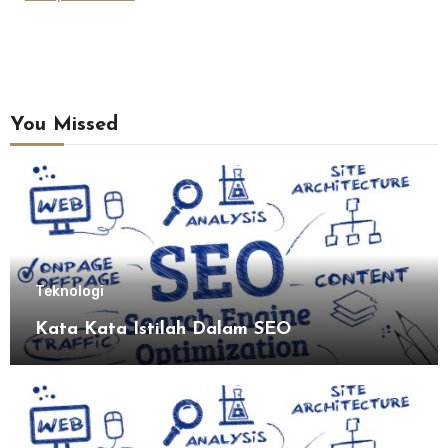
You Missed
Teknologi
Kata Kata Istilah Dalam SEO