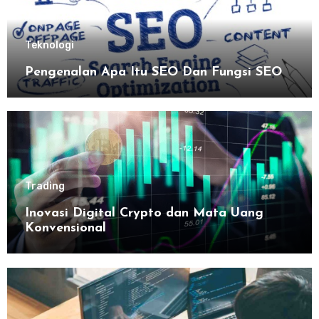
Teknologi
Pengenalan Apa Itu SEO Dan Fungsi SEO
Trading
Inovasi Digital Crypto dan Mata Uang
Konvensional