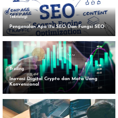
Teknologi
Pengenalan Apa Itu SEO Dan Fungsi SEO
Trading
Inovasi Digital Crypto dan Mata Uang
Konvensional