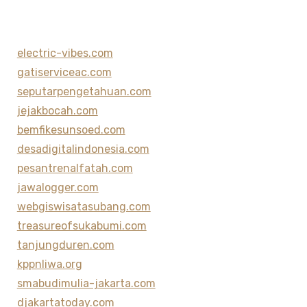
electric-vibes.com
gatiserviceac.com
seputarpengetahuan.com
jejakbocah.com
bemfikesunsoed.com
desadigitalindonesia.com
pesantrenalfatah.com
jawalogger.com
webgiswisatasubang.com
treasureofsukabumi.com
tanjungduren.com
kppnliwa.org
smabudimulia-jakarta.com
djakartatoday.com