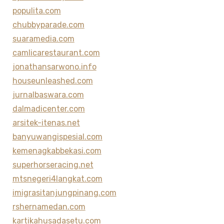
populita.com
chubbyparade.com
suaramedia.com
camlicarestaurant.com
jonathansarwono.info
houseunleashed.com
jurnalbaswara.com
dalmadicenter.com
arsitek-itenas.net
banyuwangispesial.com
kemenagkabbekasi.com
superhorseracing.net
mtsnegeri4langkat.com
imigrasitanjungpinang.com
rshernamedan.com
kartikahusadasetu.com