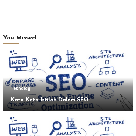
You Missed
Teknologi
Kata Kata Istilah Dalam SEO