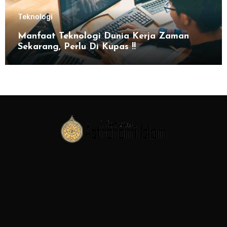
Teknologi
Manfaat Teknologi Dunia Kerja Zaman
Sekarang, Perlu Di Kupas !!
Situs Tentang Informasi
Teknologi, Aplikasi, Games,
Trading hingga Investasi
Terbaru 2024