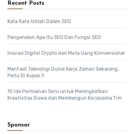
Recent Posts
Kata Kata Istilah Dalam SEO
Pengenalan Apa Itu SEO Dan Fungsi SEO
Inovasi Digital Crypto dan Mata Uang Konvensional
Manfaat Teknologi Dunia Kerja Zaman Sekarang,
Perlu Di Kupas !!
10 Ide Permainan Seru untuk Meningkatkan
Kreativitas Siswa dan Membangun Kerjasama Tim
Sponsor