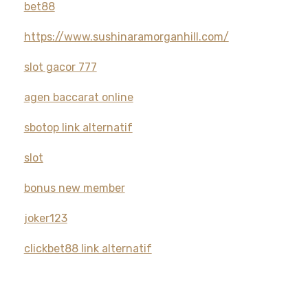
bet88
https://www.sushinaramorganhill.com/
slot gacor 777
agen baccarat online
sbotop link alternatif
slot
bonus new member
joker123
clickbet88 link alternatif