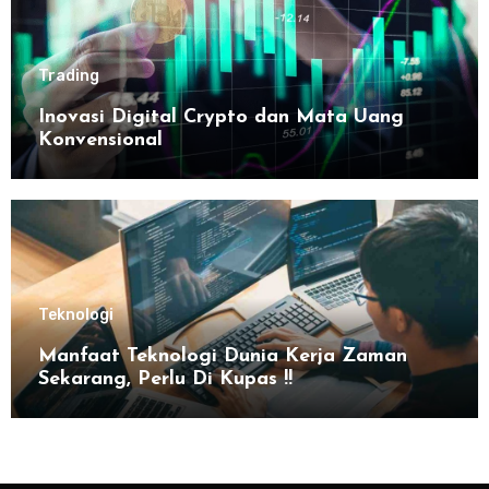
Trading
Inovasi Digital Crypto dan Mata Uang
Konvensional
Teknologi
Manfaat Teknologi Dunia Kerja Zaman
Sekarang, Perlu Di Kupas !!