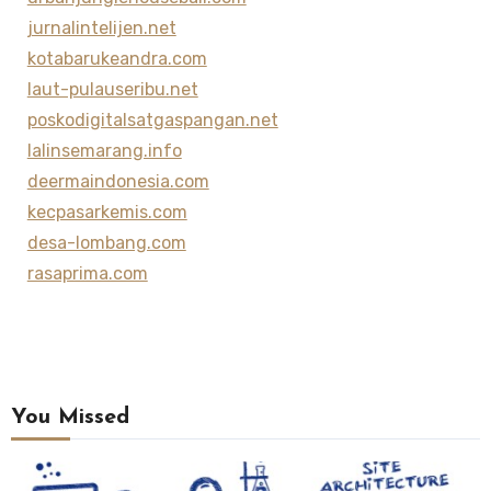
jurnalintelijen.net
kotabarukeandra.com
laut-pulauseribu.net
poskodigitalsatgaspangan.net
lalinsemarang.info
deermaindonesia.com
kecpasarkemis.com
desa-lombang.com
rasaprima.com
You Missed