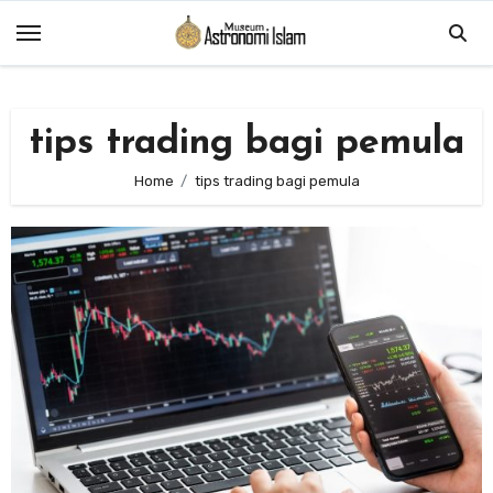
Skip
to
content
tips trading bagi pemula
Home
tips trading bagi pemula