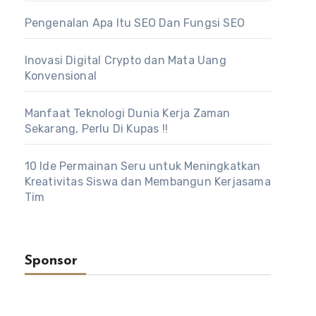
Pengenalan Apa Itu SEO Dan Fungsi SEO
Inovasi Digital Crypto dan Mata Uang
Konvensional
Manfaat Teknologi Dunia Kerja Zaman
Sekarang, Perlu Di Kupas !!
10 Ide Permainan Seru untuk Meningkatkan
Kreativitas Siswa dan Membangun Kerjasama
Tim
Sponsor