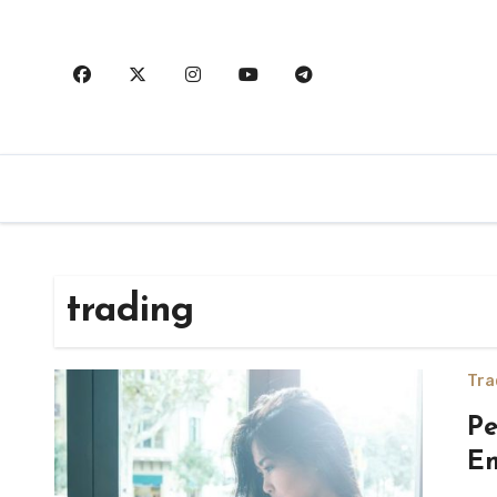
Skip
to
content
trading
Tra
Pe
Em