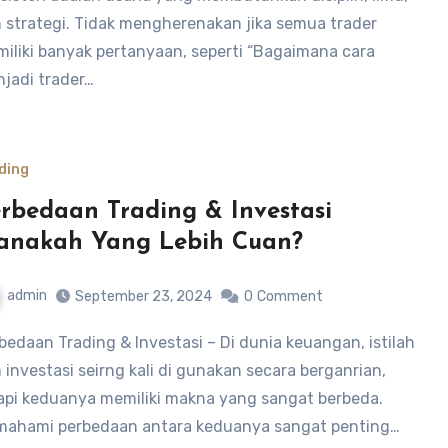
 strategi. Tidak mengherenakan jika semua trader
iliki banyak pertanyaan, seperti “Bagaimana cara
jadi trader…
ding
rbedaan Trading & Investasi
anakah Yang Lebih Cuan?
admin
September 23, 2024
0
Comment
 investasi seirng kali di gunakan secara berganrian,
api keduanya memiliki makna yang sangat berbeda.
ahami perbedaan antara keduanya sangat penting…