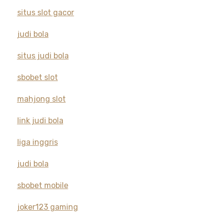
situs slot gacor
judi bola
situs judi bola
sbobet slot
mahjong slot
link judi bola
liga inggris
judi bola
sbobet mobile
joker123 gaming