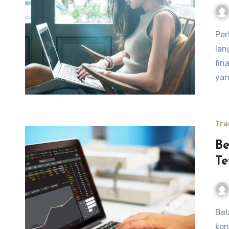
Perbedaan Investasi Saham – Investasi menjadi salah satu
lan
fin
yan
Tra
Be
Te
Belajar Trading Bagi Pemula – Menjadi trader yang
kon