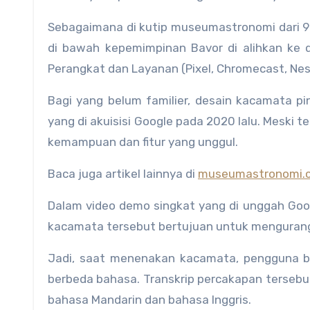
Sebagaimana di kutip museumastronomi dari 
di bawah kepemimpinan Bavor di alihkan ke d
Perangkat dan Layanan (Pixel, Chromecast, Nest
Bagi yang belum familier, desain kacamata pin
yang di akuisisi Google pada 2020 lalu. Meski 
kemampuan dan fitur yang unggul.
Baca juga artikel lainnya di
museumastronomi.
Dalam video demo singkat yang di unggah Goo
kacamata tersebut bertujuan untuk mengurang
Jadi, saat menenakan kacamata, pengguna bis
berbeda bahasa. Transkrip percakapan tersebut
bahasa Mandarin dan bahasa Inggris.