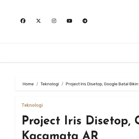
Skip
to
content
Home
Teknologi
Project Iris Disetop, Google Batal Bik
Teknologi
Project Iris Disetop,
Kacamata AR