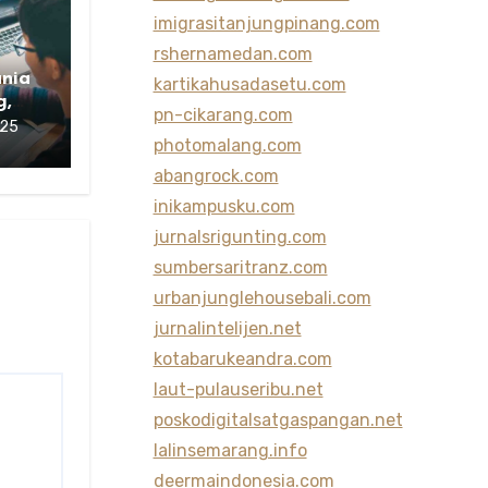
imigrasitanjungpinang.com
rshernamedan.com
nia
kartikahusadasetu.com
g,
pn-cikarang.com
025
photomalang.com
abangrock.com
inikampusku.com
jurnalsrigunting.com
sumbersaritranz.com
urbanjunglehousebali.com
jurnalintelijen.net
kotabarukeandra.com
laut-pulauseribu.net
poskodigitalsatgaspangan.net
lalinsemarang.info
deermaindonesia.com