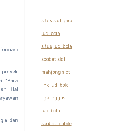
situs slot gacor
judi bola
situs judi bola
sbobet slot
i proyek
mahjong slot
3. “Para
link judi bola
an. Hal
aryawan
liga inggris
judi bola
gle dan
sbobet mobile