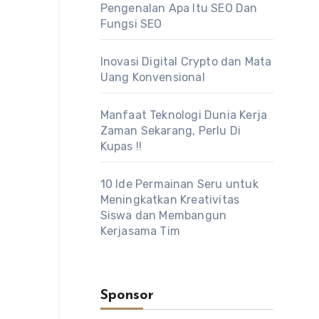
Pengenalan Apa Itu SEO Dan
Fungsi SEO
Inovasi Digital Crypto dan Mata
Uang Konvensional
Manfaat Teknologi Dunia Kerja
Zaman Sekarang, Perlu Di
Kupas !!
10 Ide Permainan Seru untuk
Meningkatkan Kreativitas
Siswa dan Membangun
Kerjasama Tim
Sponsor