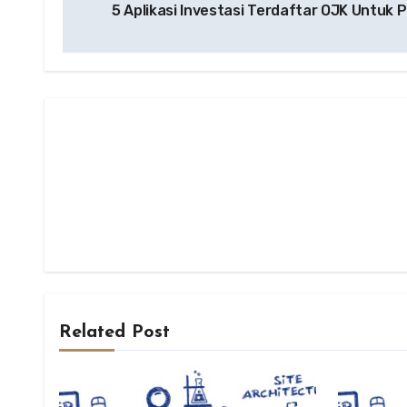
5 Aplikasi Investasi Terdaftar OJK Untuk
navigation
Related Post