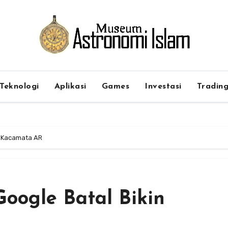
Teknologi
Aplikasi
Games
Investasi
Tradin
in Kacamata AR
 Google Batal Bikin