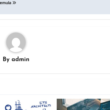
 Pemula
By
admin