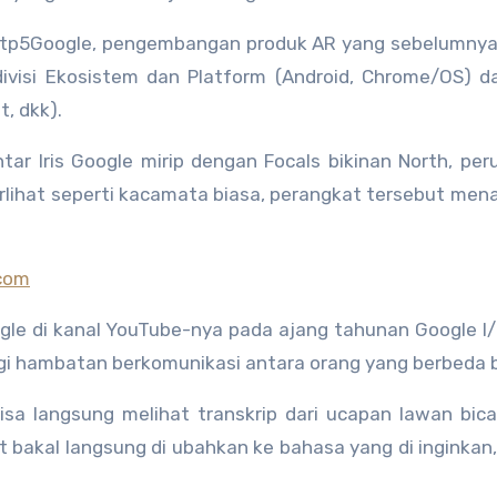
9tp5Google, pengembangan produk AR yang sebelumnya
ivisi Ekosistem dan Platform (Android, Chrome/OS) da
, dkk).
tar Iris Google mirip dengan Focals bikinan North, pe
terlihat seperti kacamata biasa, perangkat tersebut me
com
gle di kanal YouTube-nya pada ajang tahunan Google I
i hambatan berkomunikasi antara orang yang berbeda 
a langsung melihat transkrip dari ucapan lawan bica
 bakal langsung di ubahkan ke bahasa yang di inginkan,